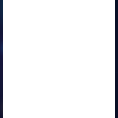
Salut ! Je suis
Myworkvisa IA
Je t'aide à trouver un emploi et obtenir un
visa de travail à Dubaï
Écris-moi
Vérifier mon projet