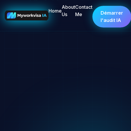
About
Contact
Home
Démarrer
Us
Me
l'audit IA